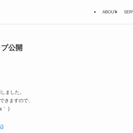
ABOUT
SER
ンプ公開
開しました。
ができますので、
｀ )
63